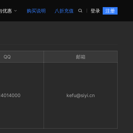
与优惠
购买说明
八折充值
登录
注册

QQ
邮箱
14014000
kefu@siyi.cn